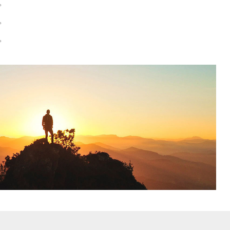
。
。
。